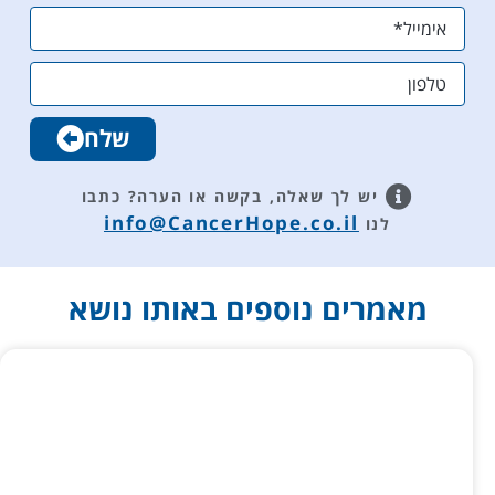
קיבלנו
נמוך
הסברים
ונותן לי
ותשובות
שקט
לכל
נפשי
שאלה.
והרגשה
שלח
תודה
טובה
רבה
שאני
לצוות
בשליטה
יש לך שאלה, בקשה או הערה?
כתבו
Cancer
ומתפקדת
info@CancerHope.co.il
לנו
Hope .
ובריאה.
שירות
מקצועי
מאמרים נוספים באותו נושא
ותומך.
תודה.