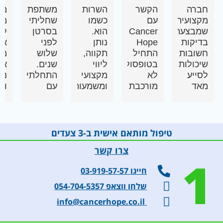
חברה
הקשר
השרות
משתפת
מקצ
מקצועית
עם
כשמו
שחליתי
מא
שמבצעת
Cancer
הוא.
בסרטן
ליו
בדיקות
Hope
נותן
לפני
איש
חשובות
התחיל
תקווה,
שלוש
מקי
שיכולות
בטופסולוגיה
ליווי
שנים.
אד
לסייע
לא
מקצועי
התחלתי
נעי
מאד
מורכבת
ומשמעותי
עם
ורג
לחולים
שעברה
ביותר
טיפולים
אונקולוגיים
מאד
במצבים
אגרסיביים
להתאים
בקלות
שיש
תוך
את
ונקבעה
צורך
מעקב
טיפול מותאם אישית ב-3 צעדים
הטיפול
פגישה
בחשיבה
קבוע כל
צרו קשר
באופן
מהירה
מותאמת
שלושה
1
מיטבי
עם
אישית
חודשים
חייגו 03-919-57-57
ואישי,
אחות
ובשיתוף
אחר
ויותר
ללקיחת
עם
מספר
שלחו ווצאפ 054-704-5357
מכך,ממשיכה
דם.
הרופא
התאים
info@cancerhope.co.il
גם
האחות
המטפל.
הסרטנים
בליווי
הגיעה
במיליליטר