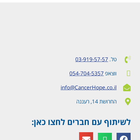
טל.
03-919-57-57
ווצאפ
054-704-5357
info@CancerHope.co.il
החרושת 14, רעננה
לשיתוף עם חברים לחצו כאן: