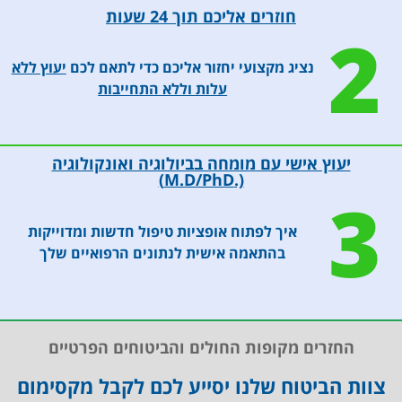
החולים
אלי
דם.
חוזרים אליכם תוך 24 שעות
2
לאורך
הביתה
בשנה
הטיפול
ולא
הראשונה
נציג מקצועי יחזור אליכם כדי לתאם לכם
יעוץ ללא
בייעוץ
התרגשה
הבדיקה
עלות וללא התחייבות
ובדיקות
כשספרתי
הייתה
נוספות
לה שלא
רחבה
הצליחו
יותר
למצוא
ובדקה
יעוץ אישי עם מומחה בביולוגיה ואונקולוגיה
לי וריד
גם
(.M.D/PhD)
כמה
טיפולים
3
ימם
יעילים
קודם.
לתאים
איך לפתוח אופציות טיפול חדשות ומדוייקות
ואכן,
הסרטנים.
בהתאמה אישית לנתונים הרפואיים שלך
היא
מדובר
מצאה
בבדיקות
וריד
ייחודיות
מתאים
שכנסר
ממש
הופ
החזרים מקופות החולים והביטוחים הפרטיים
בקלות.
מבצעת.
צוות הביטוח שלנו יסייע לכם לקבל מקסימום
הפגישה
כבר