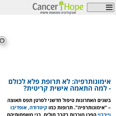
אונקולוגיה מותאמת אישית
סיפורי מטופלים – אנשים עם תעצומות נפש
הבדיקות שלנו
עמוד הבית
אודות Cancer Hope
בלוג – חידושים וכתבות בטיפול בסרטן
טיפולים בסרטן
שאלות ותשובות – מה מיוחד אצלנו?
סוג הגידול הסרטני
אימונותרפיה: לא תרופת פלא לכולם
- למה התאמה אישית קריטית?
בשנים האחרונות טיפול חדשני לסרטן תפס תאוצה
– "אימונותרפיה". תרופות כמו
קיטרודה, אופדיבו
ויירבוי
הפכו מוכרות בקרב חולים, בני משפחותיהם