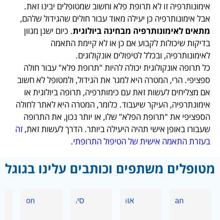
אימונותרפיה זו לא תרופת פלא וחשוב שמטופלים יבינו זאת.
אבל אימונותרפיה כן יעילה מאוד עבור חולים שהגידול שלהם,
מתאים
לאימונותרפיה מבחינה ביולוגית
. כיום ישנן מגוון
בדיקות שיכולות לקבוע אם כן או לא קיימת התאמה
לאימונותרפיה, ובכלל לטיפולים אונקולוגים.
כל תרופה אונקולוגית יכולה להיות "תרופת פלא" עבור חולה
ספציפי. הרי, המטרה היא למגר את הגידול, ולמטופל לא חשוב
אם מצליחים לעשות זאת עם כימותרפיה, תרופה ביולוגית או
אימונתרפיה, העיקר שיעבוד. כלומר, המטרה היא לאתר לחולה
הספציפי את "תרופת הפלא" שלו, או יותר נכון, את התרופה
שעבורו באופן אישי תהיה היעילה ביותר. הדרך לעשות זאת,
זה
בעזרת התאמה אישית של הטיפול התרופתי.
מטופלים משתפים וכותבים עלינו בגוגל
Shimrit Kan
אורנה דפנאי
סיגל בקשי
h-Najenson