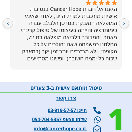
הגענו אל חברת Cancer Hope בנסיבות
ב
אישיות מורכבות למדיי. היינו, לאחר שאימי
מ
המופלאה הנאבקת בסרטן הלבלב עברה
מ
כימותרפיה והייתה בעיצומו של טיפול קרינתי.
מ
מאחר, והמדובר בלביאה מופלאה בת 72,
ב
החלטנו כמשפחה שאנו "הולכים על כל
ע
הקופה", ולא מבזבזים יותר זמן יקר (במאבק
א
שכזה כל יממה חשובה), ופשוט מסתייעים
ה
במומחים היכולים להציע לצוות האונקולוגי את
כל המידע הייעודי, במטרה לקבל החלטות
מושכלות באמת באשר להמשך הטיפול. זאת,
בניגוד ל"ניסוי וטעייה", המאפיין לא פעם את
טיפול מותאם אישית ב-3 צעדים
צרו קשר
ואכן, הגענו ל- CANCER HOPE, ומצאנו צוות
1
מקצועי נשי מופלא, שמעבר לידע והיכרות
חייגו 03-919-57-57
מעמיקים עם העולם האונקולוגי, מתאפיין
שלחו ווצאפ 054-704-5357
בנשמה יתרה. למוטב לציין, שזה כל כך לא
info@cancerhope.co.il
מובן מאליו במאבק כל כך מורכב, כמאבק