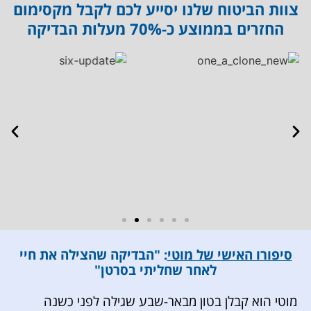
צוות הביטוח שלנו יסייע לכם לקבל מקסימום
החזרים בממוצע כ-70% מעלות הבדיקה
כיום אני יכולה להעיד שהחרטה היחידה שיש לי
באמת בכל המאבק הזה ב- 16 החודשים
האחרונים, הנה שלא פניתי בתחילת הדרך
ובנימה- תפילה אישית, כולי תקווה כי הודות
לכל המידע שסיפקה לנו גליה הנפלאה, ויימסר
בצורה מפורטת אף לצוות האונקולוגי המטפל
באימי- נוכל בעזרת ה' להציל את חייה של אימי
גליה, טלי ונופר- תודה לכן על הכל, על היותכן
פפי, ליאור, גלית ובמבה (הילדה המזונבת)
סיפורו האישי של מוטי
: "הבדיקה שהצילה את חיי
לאחר שחליתי בסרטן"
מוטי הוא קבלן בטון מבאר-שבע שגילה לפני כשנה