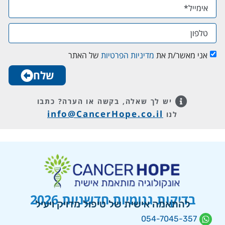
אני מאשר/ת את
מדיניות הפרטיות
של האתר
שלח
יש לך שאלה, בקשה או הערה?
כתבו
info@CancerHope.co.il
לנו
בדיקות גנומיות חדשניות 2026
להתאמה אישית של טיפול מדויק ויעיל
054-7045-357