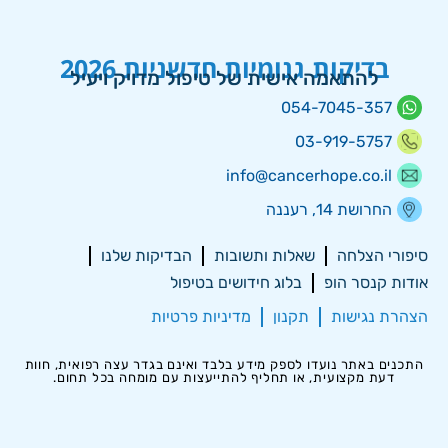
בדיקות גנומיות חדשניות 2026
להתאמה אישית של טיפול מדויק ויעיל
054-7045-357
03-919-5757
info@cancerhope.co.il
החרושת 14, רעננה
סיפורי הצלחה
שאלות ותשובות
הבדיקות שלנו
אודות קנסר הופ
בלוג חידושים בטיפול
הצהרת נגישות
תקנון
מדיניות פרטיות
התכנים באתר נועדו לספק מידע בלבד ואינם בגדר עצה רפואית, חוות
דעת מקצועית, או תחליף להתייעצות עם מומחה בכל תחום.