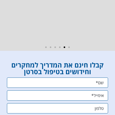
ובנימה- תפילה אישית, כולי תקווה כי הודות
לכל המידע שסיפקה לנו גליה הנפלאה, ויימסר
בצורה מפורטת אף לצוות האונקולוגי המטפל
באימי- נוכל בעזרת ה' להציל את חייה של אימי
גליה, טלי ונופר- תודה לכן על הכל, על היותכן
פפי, ליאור, גלית ובמבה (הילדה המזונבת)
קבלו חינם את המדריך למחקרים
וחידושים בטיפול בסרטן