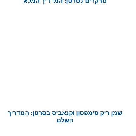
מרקרים לסרטן: המדריך המלא
שמן ריק סימפסון וקנאביס בסרטן: המדריך
השלם