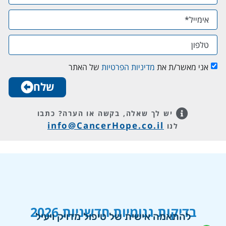
אני מאשר/ת את
מדיניות הפרטיות
של האתר
שלח
יש לך שאלה, בקשה או הערה?
כתבו
info@CancerHope.co.il
לנו
בדיקות גנומיות חדשניות 2026
להתאמה אישית של טיפול מדויק ויעיל