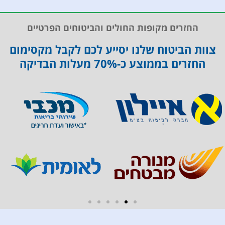
לבסוף, זכינו לקבל מגליה בפגישה מקוונת
החזרים מקופות החולים והביטוחים הפרטיים
נוספת פירוט מסודר של כל התוצאות, תוך
הסברים ברורים ומובנים להדיוטיות כמונו
צוות הביטוח שלנו יסייע לכם לקבל מקסימום
החזרים בממוצע כ-70% מעלות הבדיקה
כיום אני יכולה להעיד שהחרטה היחידה שיש לי
באמת בכל המאבק הזה ב- 16 החודשים
האחרונים, הנה שלא פניתי בתחילת הדרך
ובנימה- תפילה אישית, כולי תקווה כי הודות
לכל המידע שסיפקה לנו גליה הנפלאה, ויימסר
בצורה מפורטת אף לצוות האונקולוגי המטפל
באימי- נוכל בעזרת ה' להציל את חייה של אימי
גליה, טלי ונופר- תודה לכן על הכל, על היותכן
פפי, ליאור, גלית ובמבה (הילדה המזונבת)