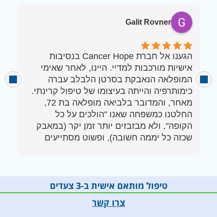
Galit Rovner
הגענו אל חברת Cancer Hope בנסיבות
ב
אישיות מורכבות למדיי. היינו, לאחר שאימי
מ
המופלאה הנאבקת בסרטן הלבלב עברה
מ
כימותרפיה והייתה בעיצומו של טיפול קרינתי.
מ
מאחר, והמדובר בלביאה מופלאה בת 72,
ב
החלטנו כמשפחה שאנו "הולכים על כל
ע
הקופה", ולא מבזבזים יותר זמן יקר (במאבק
א
שכזה כל יממה חשובה), ופשוט מסתייעים
ה
במומחים היכולים להציע לצוות האונקולוגי את
כל המידע הייעודי, במטרה לקבל החלטות
מושכלות באמת באשר להמשך הטיפול. זאת,
בניגוד ל"ניסוי וטעייה", המאפיין לא פעם את
טיפול מותאם אישית ב-3 צעדים
צרו קשר
ואכן, הגענו ל- CANCER HOPE, ומצאנו צוות