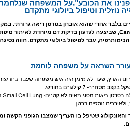
בפנינו את הכובע".על המשפחה שנלחמה
נוזלית וטיפול ביולוגי מתקדם
גדעון בן ה-55 חצי שנת חיים בלבד אחרי שהוא אובחן בסרטן ריאה גרורתי
החולים המשפחה פנתה לחברת Cancer Hope, שביצעה לגדעון בדיקת דם מיוחדת לאית
הכימותרפיה, עבר לטיפול ביולוגי מתקדם, חווה נסיג
עורר השראה על משפחה לוחמת
ון בן 55, עולה חדש מדרום הארץ, שעד לא מזמן היה איש משפחה שעבד בחר
חרר- 7 קילוגרם בחודש.
הבירור הרפואי שנעשה לגדעון העלה שהוא חלה בסרטן ריאות מסוג
 והאונקולוג שטיפל בו העריך שמצבו הגופני הקשה 