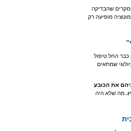
ש האחרון הראה שבדיקת ה-DNA שאנחנו עושים יכולה לזהות מוטציות ב-30% מהמקרים שהבדיקה
 הרגישות של הבדיקה היא גבוהה מאוד, סביב 99.99%, גם כשהמוטציה מופיעה רק
"
 גדעון כבר החל טיפול
יולוגי שמתאים
יהם את הכובע
.
מה שלא היה
ית