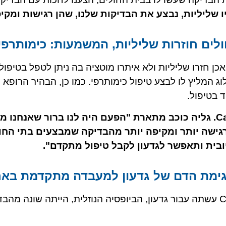
שליליות, נבצע את הבדיקות שלנו, שהן רגישות ומקיפ
לים חוזרות שליליות, המשמעות: כימותרפי
ן חזרו שליליות ולא איתרו מוטציה בה ניתן לטפל בטיפול בי
לוג המליץ לו לבצע טיפול כימותרפי. כמו כן, הבהיר הרופא
 בטיפול.
בני המשפחה החליטו לחזור ל-Cancer Hope. גליה כוכב מתארת "הפעם היה לנו ברור ש
ישה יותר ומקיפה יותר מהבדיקה שמבצעים בתי החול
יובית ותאפשר לגדעון לקבל טיפול מתקדם".
גימת הדם של גדעון למעבדה מתקדמת באר
גליה כוכב מספרת שהבדיקה ש- Cancer Hope עשתה עבור גדעון, הביופסיה הנוזלית, הייתה