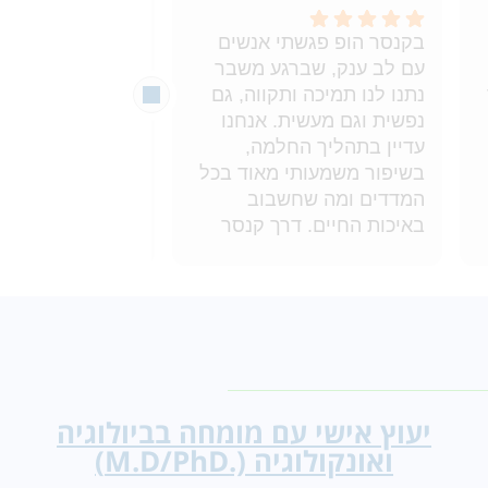
בקנסר הופ פגשתי אנשים
עם לב ענק, שברגע משבר
מלבד השירות, יח
נתנו לנו תמיכה ותקווה, גם
נפשית וגם מעשית. אנחנו
עדיין בתהליך החלמה,
אז המשיכו בעבוד
בשיפור משמעותי מאוד בכל
שלכם ובזכותכם א
המדדים ומה שחשבוב
באיכות החיים. דרך קנסר
פשוט תודה!
הופ קיבלנו המלצות על
טיפול קונבנציונלי מתאים
וגם עת טיפול אלטרנטיבי
ממוקד, ששיפר דרסתית את
איכות החיים וההרגשה
הכללית. מודה מכל הלב
יעוץ אישי עם מומחה בביולוגיה
ואונקולוגיה (.M.D/PhD)