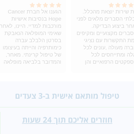
 שירות יוצאת מהכלל.
הגענו אל חברת Cancer
לתי הסברים מלאים לפני
Hope בנסיבות אישיות
חר ביצוע הבדיקה.
מורכבות למדיי. היינו, לאחר
ברים מקצועיים ומקיפים
שאימי המופלאה הנאבקת
מת התקשרות עם נציגי
בסרטן הלבלב עברה
רה מעולה ,עונים לכל
כימותרפיה והייתה בעיצומו
ה ומתייחסים לכל
של טיפול קרינתי. מאחר,
פקטים הרפואיים והן
והמדובר בלביאה מופלאה
י הפן הכספי לגבי
בת 72, החלטנו כמשפחה
ריות החזר מביטוחי
שאנו "הולכים על כל הקופה",
יאות. מומלץ בחום.
ולא מבזבזים יותר זמן יקר
דה מיוחדת לגליה
(במאבק שכזה כל יממה
טיפול מותאם אישית ב-3 צעדים
חשובה), ופשוט מסתייעים
במומחים היכולים להציע
לצוות האונקולוגי את כל
חוזרים אליכם תוך 24 שעות
המידע הייעודי, במטרה
לקבל החלטות מושכלות
באמת באשר להמשך