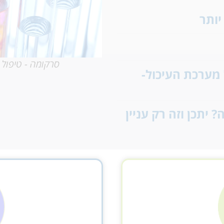
יותר
גליה, טלי ונופר- תודה לכן
על הכל, על היותכן הנשים
המקצועיות המופלאות
סרקומה - טיפול 
מערכת העיכול-
פפי, ליאור, גלית ובמבה
(הילדה המזונבת)
תרופה? יתכן וזה רק עניין