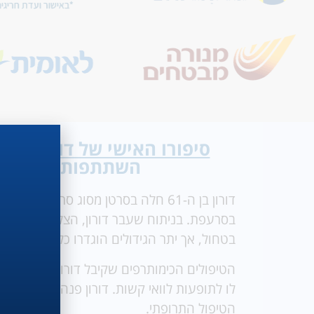
סיפורו האישי של דורון
: "קי
השתתפות במחקר ק
דורון בן ה-61 חלה בסרטן מסוג סרקומה ש
בסרעפת. בניתוח שעבר דורון, הצליחו הרופאי
בטחול, אך יתר הגידולים הוגדרו כלא ניתנים לנ
הטיפולים הכימותרפים שקיבל דורון כשלו במני
לו לתופעות לוואי קשות. דורון פנה אלינו על מ
הטיפול התרופתי.