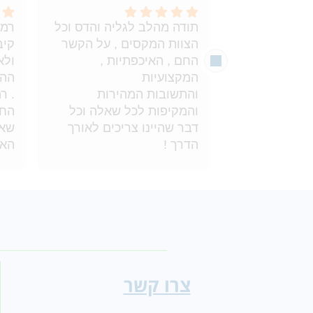
תודה מהלב לגליה והדס וכל
רמת
הצוות המקסים , על הקשר
קיב
החם , האיכפתיות ,
ולא
ההס
והתשובות המהירות
. ר
והמקיפות לכל שאלה וכל
החב
דבר שהיינו צריכים לאורך
שאל
האס
קיבלנו הסברים ועזרה בכל
לגב
דבר שהיינו צריכים בקשר
אפש
הבר
הכל מאוד מסודר והם לקחו
ותו
על עצמם גם לתקשר עם בית
החולים לצורך בירור ותיאום
ממליצה עליהם בחום !
צרו קשר