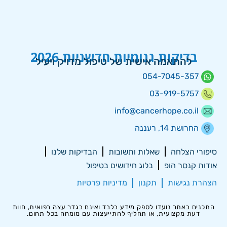
בדיקות גנומיות חדשניות 2026
להתאמה אישית של טיפול מדויק ויעיל
054-7045-357
03-919-5757
info@cancerhope.co.il
החרושת 14, רעננה
סיפורי הצלחה
שאלות ותשובות
הבדיקות שלנו
אודות קנסר הופ
בלוג חידושים בטיפול
הצהרת נגישות
תקנון
מדיניות פרטיות
התכנים באתר נועדו לספק מידע בלבד ואינם בגדר עצה רפואית, חוות
דעת מקצועית, או תחליף להתייעצות עם מומחה בכל תחום.