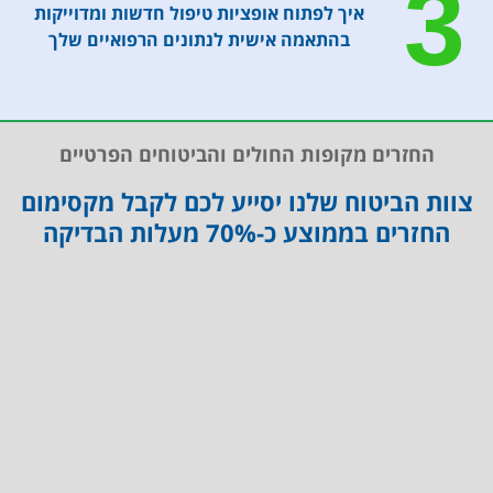
3
כחלק מהתהליך, שלחו אלינו הביתה את רותי
איך לפתוח אופציות טיפול חדשות ומדוייקות
האחות, "הלוחשת לוורידים" היחידה שהכרתי
בהתאמה אישית לנתונים הרפואיים שלך
שהצליחה לבצע לאימי בדיקות דם מבלי
להכאיב לה- כן, גם לאחר כימו ותוך כדי
לבסוף, זכינו לקבל מגליה בפגישה מקוונת
החזרים מקופות החולים והביטוחים הפרטיים
נוספת פירוט מסודר של כל התוצאות, תוך
הסברים ברורים ומובנים להדיוטיות כמונו
צוות הביטוח שלנו יסייע לכם לקבל מקסימום
החזרים בממוצע כ-70% מעלות הבדיקה
כיום אני יכולה להעיד שהחרטה היחידה שיש לי
באמת בכל המאבק הזה ב- 16 החודשים
האחרונים, הנה שלא פניתי בתחילת הדרך
ובנימה- תפילה אישית, כולי תקווה כי הודות
לכל המידע שסיפקה לנו גליה הנפלאה, ויימסר
בצורה מפורטת אף לצוות האונקולוגי המטפל
באימי- נוכל בעזרת ה' להציל את חייה של אימי
גליה, טלי ונופר- תודה לכן על הכל, על היותכן