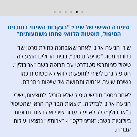
פפי, ליאור, גלית ובמבה (הילדה המזונבת)
סיפורה האישי של שירי
: "בעקבות השינוי בתוכנית
הטיפול, תופעות הלוואי פחתו משמעותית"
שירי הגיעה אלינו לאחר שאובחנה כחולת סרטן שד
גרורתי מסוג “טריפל נגטיב”. בבית החולים הוצע לה
טיפול כימותרפי סטנדרטי עם תרופה בשם “אריבולין”.
הטיפול גרם לשירי לתופעות לוואי לא פשוטות כמו
נשירת שיער, אנמיה ותחושה של עייפות מתמדת.
לאחר מספר חודשי טיפול שלא הובילו לתוצאות, שירי
הגיעה אלינו לבדיקה. תוצאות הבדיקה הראו שהטיפול
ב”אריבולין” כלל לא יעיל עבור שירי ואילו שתי תרופות
ביולוגיות בשם: “ארימידקס” ו- “ארומזין” נמצאו יעילות
עבורה.