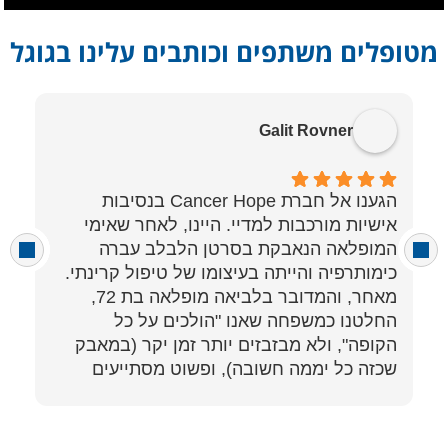
מטופלים משתפים וכותבים עלינו בגוגל
Galit Rovner
הגענו אל חברת Cancer Hope בנסיבות
ב
אישיות מורכבות למדיי. היינו, לאחר שאימי
מ
המופלאה הנאבקת בסרטן הלבלב עברה
מ
כימותרפיה והייתה בעיצומו של טיפול קרינתי.
מ
מאחר, והמדובר בלביאה מופלאה בת 72,
ב
החלטנו כמשפחה שאנו "הולכים על כל
ע
הקופה", ולא מבזבזים יותר זמן יקר (במאבק
א
שכזה כל יממה חשובה), ופשוט מסתייעים
ה
במומחים היכולים להציע לצוות האונקולוגי את
כל המידע הייעודי, במטרה לקבל החלטות
מושכלות באמת באשר להמשך הטיפול. זאת,