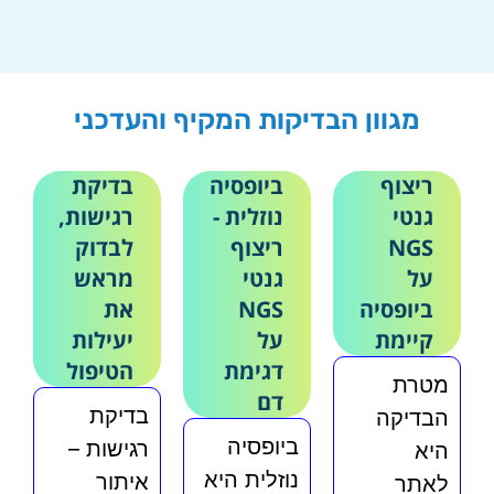
והתאמה
מהמעבדות
מומח
ה
טוח
הבדיקה..
למחקרים
המובילות
ה
לתוצ
וקופו
קליניים.
בעולם.הגוף..
ללא
אות
ת
עלות
החולי
מגוון הבדיקות המקיף והעדכני
ם
ריצוף
ביופסיה
בדיקת
גנטי
נוזלית -
רגישות,
NGS
ריצוף
לבדוק
על
גנטי
מראש
ביופסיה
NGS
את
קיימת
על
יעילות
דגימת
הטיפול
מטרת
דם
בדיקת
הבדיקה
ביופסיה
רגישות –
היא
נוזלית היא
איתור
לאתר