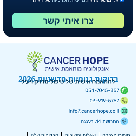
אני מאשר/ת את
מדיניות הפרטיות
של האתר
צרו איתי קשר
בדיקות גנומיות חדשניות 2026
להתאמה אישית של טיפול מדויק ויעיל
054-7045-357
03-919-5757
info@cancerhope.co.il
החרושת 14, רעננה
סיפורי הצלחה
שאלות ותשובות
הבדיקות שלנו