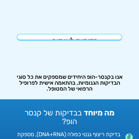
(פונקציונליות)
על הגוף..
לאחר ניתוח, לבחינת יעילות טיפול שהסתיים
בדיקות לאיתור
או לזיהוי מוקדם של חזרת מחלה.
שארית מחלה
(MRD)
אנו בקנסר-הופ היחידים שמספקים את כל סוגי
הבדיקות הגנומיות, בהתאמה אישית לפרופיל
הרפואי של המטופל.
מה מיוחד
בבדיקות של קנסר
הופ?
בדיקת ריצוף גנטי כפולה (DNA+RNA), מספקת