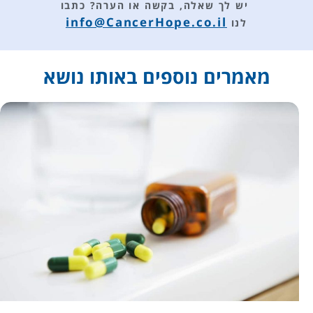
קיבלנו
נמוך
הסברים
ונותן לי
ותשובות
שקט
לכל
נפשי
שאלה.
והרגשה
שלח
תודה
טובה
רבה
שאני
לצוות
בשליטה
יש לך שאלה, בקשה או הערה?
כתבו
Cancer
ומתפקדת
info@CancerHope.co.il
לנו
Hope .
ובריאה.
שירות
מקצועי
מאמרים נוספים באותו נושא
ותומך.
תודה.