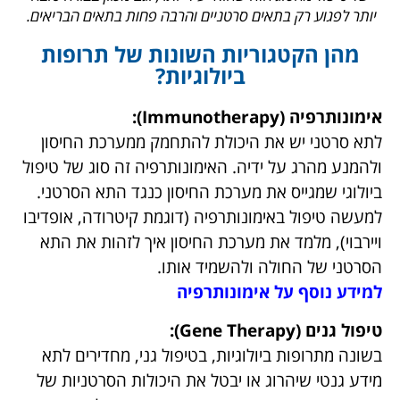
ביולוגים. ההגיון העומד בבסיס הרעיון של טיפולים ביולוגים,
הוא זיהוי של מנגנון ספציפי בגידול הסרטני שאותו התרופה
תוקפת. היתרון של טיפול מהסוג הזה שהוא יעיל יותר, וגם
מכוון בצורה טובה יותר לפגוע רק בתאים סרטניים והרבה
פחות בתאים הבריאים.
מהן הקטגוריות השונות של תרופות
ביולוגיות?
אימונותרפיה (Immunotherapy):
לתא סרטני יש את היכולת להתחמק ממערכת החיסון
ולהמנע מהרג על ידיה. האימונותרפיה זה סוג של
טיפול ביולוגי שמגייס את מערכת החיסון כנגד התא
הסרטני. למעשה טיפול באימונותרפיה (דוגמת
קיטרודה, אופדיבו ויירבוי), מלמד את מערכת החיסון
איך לזהות את התא הסרטני של החולה ולהשמיד
אותו.
למידע נוסף על אימונותרפיה