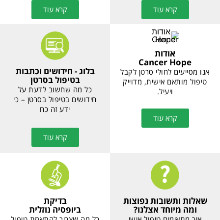
קיטרודה
סיפורי הצלחה
ואימונותרפיה
של מטופלים
טיפול פורץ דרך גם במצבי
מטופלים ומשפחותיהם
מחלה מתקדמים. האם זה
מספרים על התהליך שלהם
מתאים לך?
להתאמת הטיפול.
קרא עוד
קרא עוד
אודות
Cancer Hope
בלוג - חידושים וכתבות
אנו מסייעים לחולי סרטן
בטיפול בסרטן
לקבל טיפול מותאם אישית,
כל מה שחשוב לדעת על
מדוייק ויעיל.
חידושים בטיפול בסרטן – כי
ידע זה כח
קרא עוד
קרא עוד