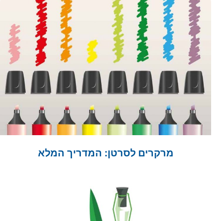
להילחם בסרטן ללא כימותרפיה