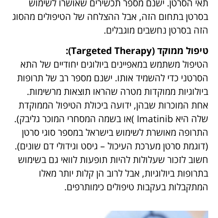
טיפול גנים (Gene Therapy):
בשונה מתרופות ביולוגיות, בטיפול גני, מחדירים לתא
מידע גנטי שיהרוג או יבטל את היכולות הסרטניות של
תאי הסרטן. ישנם מספר תכשירים שאושרו לשימוש
בסרטן בתחום הזה, אבל ההצלחה של הטיפולים
מהסוג הזה בסרטן נחשבים מוגבלים.
טיפול ממוקד (Targeted Therapy):
הטיפול משתמש במאפיינים ביולוגים יחודיים של
התא הסרטני כדי להשמיד אותו. ישנם מספר רב של
תרופות ביולוגיות ממוקדות מטרה שהראו תוצאות
מרשימות. אחת המוכרות שבהן, ידועה ביכולת
הטיפול הממוקדת שלה היא Imatinib )או בשמה
המסחרי המוכר גליבק). התרופה מאושרת לשימוש
בישראל במספר סוגי סרטן (דוגמת סרטן מערכת
העיכול – גיסט וגידולי דם שונים). חשוב לזכור