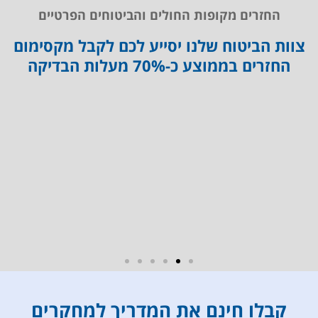
ממש
הופ
החזרים מקופות החולים והביטוחים הפרטיים
בקלות.
מבצעת.
צוות הביטוח שלנו יסייע לכם לקבל מקסימום
הפגישה
כבר
הנוספת
בשנה
החזרים בממוצע כ-70% מעלות הבדיקה
היתה
הראשונה
לאחר
הייתה
קבלת
ירידה
התוצאות
משמעותית
שללא
בתאים
הסבר
המדוברים.
לא
אני כבר
אמרו לי
שנה
שום
במעקב
דבר.
( עדיין
הפגישה
כל
עם
שלושה
שלומית
חודשים
הפכה
ספירת
את
תאים)
קבלו חינם את המדריך למחקרים
אוסף
וללא