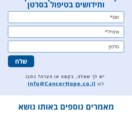
וחידושים בטיפול בסרטן
הגרפים
טיפול
למשהו
כלל.
ברור
מספר
יותר.
התאים
קיבלנו
נמוך
הסברים
ונותן לי
ותשובות
שקט
לכל
נפשי
שאלה.
והרגשה
שלח
תודה
טובה
רבה
שאני
לצוות
בשליטה
יש לך שאלה, בקשה או הערה?
כתבו
Cancer
ומתפקדת
info@CancerHope.co.il
לנו
Hope .
ובריאה.
שירות
מקצועי
מאמרים נוספים באותו נושא
ותומך.
תודה.