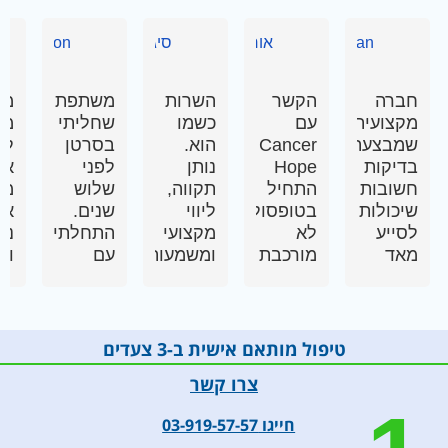
Shimrit Kan
אורנה דפנאי
סיגל בקשי
h-Najenson
חברה
הקשר
השרות
משתפת
מקצ
מקצועית
עם
כשמו
שחליתי
מא
שמבצעת
Cancer
הוא.
בסרטן
ליו
בדיקות
Hope
נותן
לפני
איש
חשובות
התחיל
תקווה,
שלוש
מקי
שיכולות
בטופסולוגיה
ליווי
שנים.
אד
לסייע
לא
מקצועי
התחלתי
נעי
מאד
מורכבת
ומשמעותי
עם
ורג
לחולים
שעברה
ביותר
טיפולים
אונקולוגיים
מאד
במצבים
אגרסיביים
להתאים
בקלות
שיש
תוך
את
ונקבעה
צורך
מעקב
טיפול מותאם אישית ב-3 צעדים
הטיפול
פגישה
בחשיבה
קבוע כל
צרו קשר
באופן
מהירה
מותאמת
שלושה
מיטבי
עם
אישית
חודשים
חייגו 03-919-57-57
ואישי,
אחות
ובשיתוף
אחר