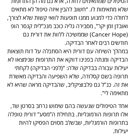
הטיפולים שמתאימים לחולה, אלא גם מה הן התרופות
שלא מתאימות לו. “חשוב להבין איזה טיפול לא מתאים
לחולה כדי למנוע ממנו תופעות לוואי קשות שלא לצורך,
ואובדן זמן יקר”, מסבירה גליה כוכב מנכ”לית קנסר הופ
(Cancer Hope) שממשיכה ללוות את דורית גם
חודשים רבים לאחר הבדיקה.
במהלך השיחה עם דורית היא הסתכלה על דוח תוצאות
הבדיקה ומנתה בפנינו דווקא את התרופות שנימצאו לא
יעילות עבורה בבדיקה שלה: “(לפני הבדיקה) לקחתי
תרופה בשם קסלודה, שלא השפיעה והבדיקה מאשרת
את זה. כנ”ל גם פלבוציקליב, שהבדיקה מראה שהיא לא
מתאימה לי”.
אחד הטיפולים שנעשה בהם שימוש נרחב בסרטן שד,
אלו תרופות הורמונליות. בתחילת ה”מסע” דורית טופלה
בתרופות הורמנליות, שבשלב מסוים הפסיקו להיות
יעילות.