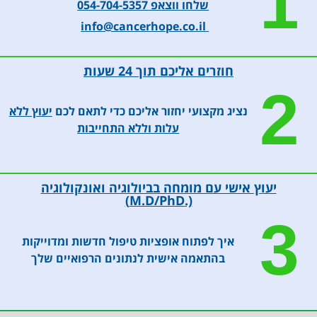
1
ויותר
ללקיחת
עם
מספר
שלחו ווצאפ 054-704-5357
מכך,ממשיכה
דם.
הרופא
התאים
info@cancerhope.co.il
גם
האחות
המטפל.
הסרטנים
בליווי
הגיעה
במיליליטר
החולים
אלי
דם.
חוזרים אליכם תוך 24 שעות
לאורך
הביתה
בשנה
2
הטיפול
ולא
הראשונה
נציג מקצועי יחזור אליכם כדי לתאם לכם
יעוץ ללא
בייעוץ
התרגשה
הבדיקה
עלות וללא התחייבות
ובדיקות
כשספרתי
הייתה
נוספות
לה שלא
רחבה
הצליחו
יותר
למצוא
ובדקה
יעוץ אישי עם מומחה בביולוגיה ואונקולוגיה
לי וריד
גם
(.M.D/PhD)
כמה
טיפולים
3
ימם
יעילים
קודם.
לתאים
איך לפתוח אופציות טיפול חדשות ומדוייקות
ואכן,
הסרטנים.
בהתאמה אישית לנתונים הרפואיים שלך
היא
מדובר
מצאה
בבדיקות
וריד
ייחודיות
מתאים
שכנסר