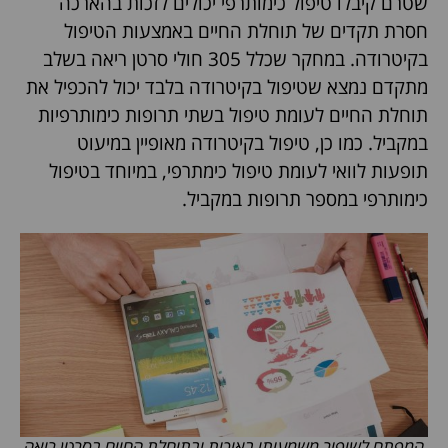
שטרם קיבלו טיפול כימותרפי יכולים לזכות בהארכה
חסרת תקדים של תוחלת החיים באמצעות הטיפול
בקיטרודה. במחקר שכלל 305 חולי סרטן ריאה בשלב
מתקדם נמצא שטיפול בקיטרודה בלבד יכול להכפיל את
תוחלת החיים לעומת טיפול בשתי תרופות כימותרפיות
במקביל. כמו כן, טיפול בקיטרודה מאופיין במיעוט
תופעות לוואי לעומת טיפול כימתרפי, במיוחד בטיפול
כימותרפי במספר תרופות במקביל.
המפתח לשיפור משמעותי באיכות ובתוחלת החיים בסרטן ריאה