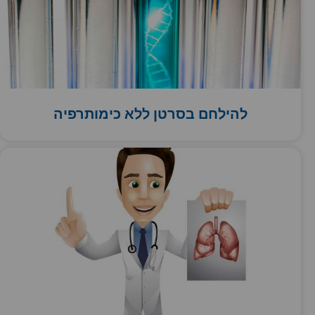
להילחם בסרטן ללא כימותרפיה