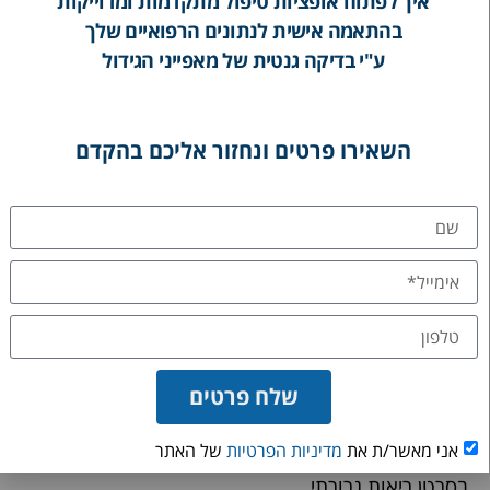
איך לפתוח אופציות טיפול מתקדמות ומדוייקות
בהתאמה אישית לנתונים הרפואיים שלך
ע"י בדיקה גנטית של מאפייני הגידול
השאירו פרטים ונחזור אליכם בהקדם
מטופלים עם גרורות באיברים בודדים יוכלו להיות מועמדים טובים
לניתוח או להקרנה שישפרו את מהלך המחלה
תוחלת חיים בסרטן ריאות שלב 4
הגורם המשפיע ביותר על תוחלת החיים הצפויה של
חולי סרטן ריאות גרורתי הוא שלב המחלה. בסרטן ריאות
בשלב גרורתי, או סרטן ריאות בשלב 4, מחצית מהחולים
שלח פרטים
שורדים יותר מ-8 עד 13 חודשים. כמו כן, כ-2%
אני מאשר/ת את
מדיניות הפרטיות
של האתר
מהחולים ישרדו גם חמש שנים או יותר לאחר האבחון
בסרטן ריאות גרורתי.