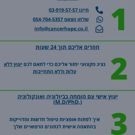
1
מיטבי
עם
אישית
חודשים
חייגו 03-919-57-57
ואישי,
אחות
ובשיתוף
אחר
ויותר
ללקיחת
עם
מספר
שלחו ווצאפ 054-704-5357
מכך,ממשיכה
דם.
הרופא
התאים
info@cancerhope.co.il
גם
האחות
המטפל.
הסרטנים
בליווי
הגיעה
במיליליטר
החולים
אלי
דם.
חוזרים אליכם תוך 24 שעות
2
לאורך
הביתה
בשנה
הטיפול
ולא
הראשונה
נציג מקצועי יחזור אליכם כדי לתאם לכם
יעוץ ללא
בייעוץ
התרגשה
הבדיקה
עלות וללא התחייבות
ובדיקות
כשספרתי
הייתה
נוספות
לה שלא
רחבה
הצליחו
יותר
למצוא
ובדקה
יעוץ אישי עם מומחה בביולוגיה ואונקולוגיה
לי וריד
גם
(.M.D/PhD)
כמה
טיפולים
3
ימם
יעילים
קודם.
לתאים
איך לפתוח אופציות טיפול חדשות ומדוייקות
ואכן,
הסרטנים.
בהתאמה אישית לנתונים הרפואיים שלך
היא
מדובר