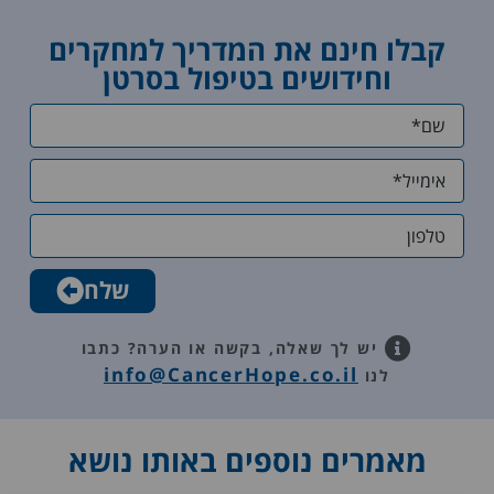
הפכה
ספירת
את
תאים)
קבלו חינם את המדריך למחקרים
אוסף
וללא
וחידושים בטיפול בסרטן
הגרפים
טיפול
למשהו
כלל.
ברור
מספר
יותר.
התאים
קיבלנו
נמוך
הסברים
ונותן לי
ותשובות
שקט
לכל
נפשי
שאלה.
והרגשה
שלח
תודה
טובה
רבה
שאני
לצוות
בשליטה
יש לך שאלה, בקשה או הערה?
כתבו
Cancer
ומתפקדת
info@CancerHope.co.il
לנו
Hope .
ובריאה.
שירות
מקצועי
מאמרים נוספים באותו נושא
ותומך.
תודה.