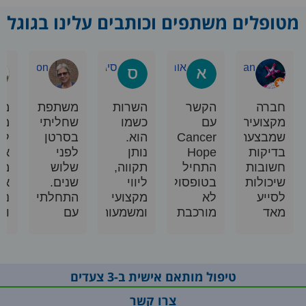
מטופלים משתפים וכותבים עלינו בגוגל
Shimrit Kan
אורנה דפנאי
סיגל בקשי
h-Najenson
חברה
הקשר
השרות
משתפת
מקצ
מקצועית
עם
כשמו
שחליתי
מא
שמבצעת
Cancer
הוא.
בסרטן
ליו
בדיקות
Hope
נותן
לפני
איש
חשובות
התחיל
תקווה,
שלוש
מקי
שיכולות
בטופסולוגיה
ליווי
שנים.
אד
לסייע
לא
מקצועי
התחלתי
נעי
מאד
מורכבת
ומשמעותי
עם
ורג
לחולים
שעברה
ביותר
טיפולים
אונקולוגיים
מאד
במצבים
אגרסיביים
להתאים
בקלות
שיש
תוך
את
ונקבעה
צורך
מעקב
טיפול מותאם אישית ב-3 צעדים
הטיפול
פגישה
בחשיבה
קבוע כל
צרו קשר
באופן
מהירה
מותאמת
שלושה