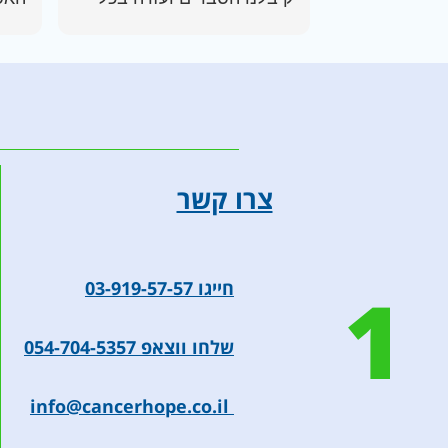
דבר שהיינו צריכים בקשר
לגבי
אפש
הכל מאוד מסודר והם לקחו
הברי
על עצמם גם לתקשר עם בית
מיו
החולים לצורך בירור ותיאום
ממליצה עליהם בחום !
צרו קשר
1
חייגו 03-919-57-57
שלחו ווצאפ 054-704-5357
info@cancerhope.co.il