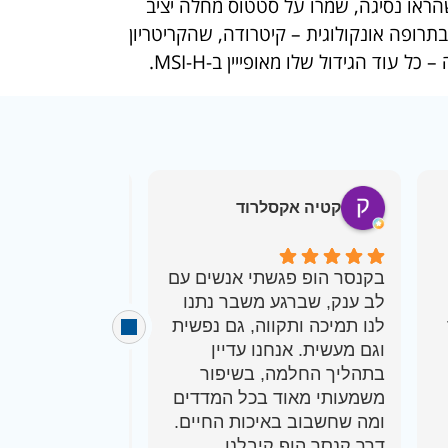
יגה משמעותית במחלה. נוסף על כך, 78% מהחולים שהראו נסיגה, שמרו על סטטוס מחלה יציב
אישר בפעם הראשונה שימוש בתרופה אונקולוגית – קיטרודה, שהקריטריון
עוד הגידול שלו מאופייין ב-MSI-H.
קטיה אקסלרוד
tia Naveh
בקנסר הופ פגשתי אנשים עם
לב ענק, שברגע משבר נתנו
מלבד השירות, 
לנו תמיכה ותקווה, גם נפשית
וגם מעשית. אנחנו עדיין
בתהליך החלמה, בשיפור
אז המשיכו בעבו
משמעותי מאוד בכל המדדים
שלכם ובזכותכם 
ומה שחשבוב באיכות החיים.
דרך קנסר הופ קיבלנו
פשוט תודה!