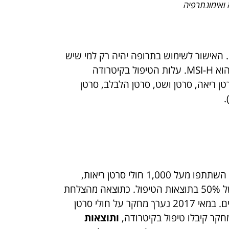
ואימונתרפיה
. האישור לשימוש בתרופה יהיה רק למי שיש
את המאפיינים הביולוגים המתאימים – המראים התאמה לטיפול בקיטרודה. המדד להתאמה לאימונותרפיה הוא MSI-H. עלות הטיפול בקיטרודה
ם: סרטן ריאה, סרטן ושט, סרטן הלבלב, סרטן
.
המדד הראשון שנחקר והעיד על התאמה לטיפול בקיטרודה הוא PDL-1. במחקר קליני שנערך לאחרונה בו השתתפו מעל 1,000 חולי סרטן ריאות,
נמצא כי חולים שבבדיקת התאמה מוקדמת ל- PDL1 נמצאו רגישים להשפעה של קיטרודה, השיגו שיפור של 50% בתוצאות הטיפול. כתוצאה מהצלחת
הניסויים, בשנת 2016 נבחנה התרופה קיטרודה בכ- 160 מחקרים קליניים בעולם, עבור 30 סוגי סרטן שונים. במאי 2017 נערך מחקר על חולי סרטן
ותוצאות