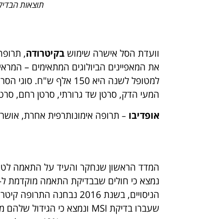
תוצאות הבדיק
וועדת הסל אישרה שימוש
בקיטרודה
, תרופה
למטופל לשנה היא 150 אל
המעי הדק, סרטן שד גרורתי, סרטן רחם, סרטן
אופדיבו
תרופה אימונותרפית אחרת, אושרה 
–
שעברו בדיקת MSI ונמצא כי הגידול שלהם מאופיין ב-MSI-H (כלומר, MSI גבוה). המטופלים שהשתתפו במחקר קיבלו טיפול בקיטרודה,