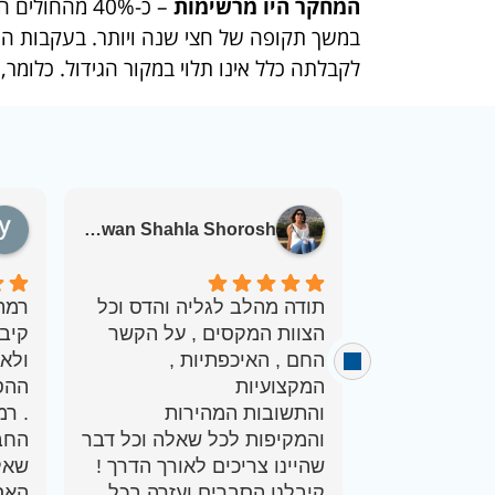
המחקר היו מרשימות
לקבלתה כלל אינו תלוי במקור הגידול. כלומר, כל
Karawan Shahla Shorosh
תודה מהלב לגליה והדס וכל
רמת
הצוות המקסים , על הקשר
קיב
החם , האיכפתיות ,
ולא
ההס
והתשובות המהירות
. ר
והמקיפות לכל שאלה וכל דבר
החב
שאל
קיבלנו הסברים ועזרה בכל
האס