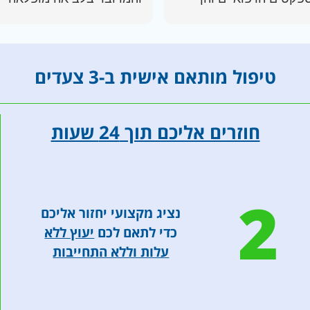
 הפן הכספי לגבי
בת 72, החלטנו כמשפחה
ריות החזר מביטוחי
שאנו "הולכים על כל הקופה",
אות. מומלץ בחום. ותודה
ולא מבזבזים יותר זמן יקר
חדת לגליה
(במאבק שכזה כל יממה
טיפול מותאם אישית ב-3 צעדים
חשובה), ופשוט מסתייעים
במומחים היכולים להציע
לצוות האונקולוגי את כל
חוזרים אליכם תוך 24 שעות
המידע הייעודי, במטרה לקב
החלטות מושכלות באמת
באשר להמשך הטיפול. זאת,
בניגוד ל"ניסוי וטעייה",
2
המאפיין לא פעם את
נציג מקצועי יחזור אליכם
כדי לתאם לכם
יעוץ ללא
ואכן, הגענו ל- CANCER
HOPE, ומצאנו צוות מקצועי
עלות וללא התחייבות
נשי מופלא, שמעבר לידע
והיכרות מעמיקים עם העולם
האונקולוגי, מתאפיין בנשמה