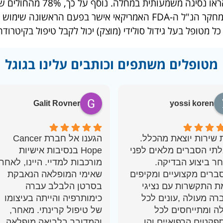
– כ-40% מהחולים הראו נס
במשך תקופה של חצי שנה ויותר. בעקבות המחקר הנ"ל ה-FDA האמריקאי 
 מטופל בעל גידול סולידי (מוצק) יכול לקבל טיפול בקיטרודה – כל 
מטופלים משתפים וכותבים עלינו בגוגל
Galit Rovner
yossi koren
 שירות יוצאת מהכלל.
הגענו אל חברת Cancer
לתי הסברים מלאים לפני
Hope בנסיבות אישיות
חר ביצוע הבדיקה.
מורכבות למדיי. היינו, לאחר
ברים מקצועיים ומקיפים
שאימי המופלאה הנאבקת
מת התקשרות עם נציגי
בסרטן הלבלב עברה
רה מעולה ,עונים לכל
כימותרפיה והייתה בעיצומו
ה ומתייחסים לכל
של טיפול קרינתי. מאחר,
פקטים הרפואיים והן
והמדובר בלביאה מופלאה