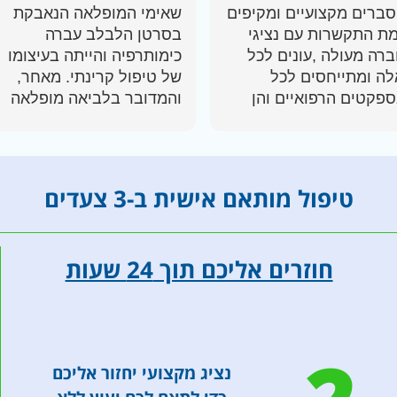
ברים מקצועיים ומקיפים
שאימי המופלאה הנאבקת
מת התקשרות עם נציגי
בסרטן הלבלב עברה
רה מעולה ,עונים לכל
כימותרפיה והייתה בעיצומו
ה ומתייחסים לכל
של טיפול קרינתי. מאחר,
פקטים הרפואיים והן
והמדובר בלביאה מופלאה
י הפן הכספי לגבי
בת 72, החלטנו כמשפחה
ריות החזר מביטוחי
שאנו "הולכים על כל הקופה",
יאות. מומלץ בחום.
ולא מבזבזים יותר זמן יקר
דה מיוחדת לגליה
(במאבק שכזה כל יממה
טיפול מותאם אישית ב-3 צעדים
חשובה), ופשוט מסתייעים
במומחים היכולים להציע
לצוות האונקולוגי את כל
חוזרים אליכם תוך 24 שעות
המידע הייעודי, במטרה
לקבל החלטות מושכלות
באמת באשר להמשך
הטיפול. זאת, בניגוד ל"ניסוי
וטעייה", המאפיין לא פעם
נציג מקצועי יחזור אליכם
ואכן, הגענו ל- CANCER