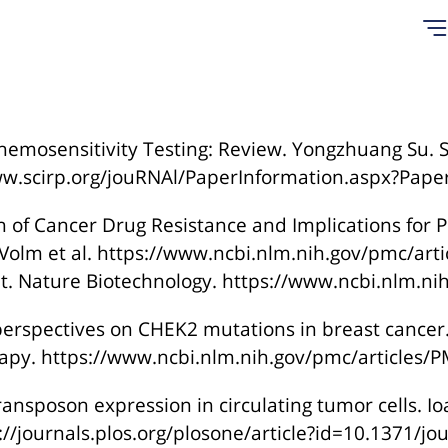
emosensitivity Testing: Review. Yongzhuang Su. S
ww.scirp.org/jouRNAl/PaperInformation.aspx?Pap
n of Cancer Drug Resistance and Implications for P
Volm et al. https://www.ncbi.nlm.nih.gov/pmc/art
t. Nature Biotechnology. https://www.ncbi.nlm.
erspectives on CHEK2 mutations in breast cancer. 
apy. https://www.ncbi.nlm.nih.gov/pmc/articles
ransposon expression in circulating tumor cells. Io
://journals.plos.org/plosone/article?id=10.1371/jo