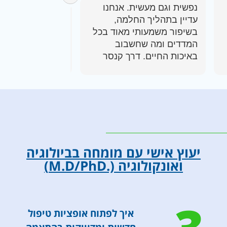
נפשית וגם מעשית. אנחנו
עדיין בתהליך החלמה,
אז המשיכו בעבוד
בשיפור משמעותי מאוד בכל
שלכם ובזכותכם א
המדדים ומה שחשבוב
באיכות החיים. דרך קנסר
פשוט תודה!
הופ קיבלנו המלצות על
טיפול קונבנציונלי מתאים
וגם עת טיפול אלטרנטיבי
ממוקד, ששיפר דרסתית את
איכות החיים וההרגשה
הכללית. מודה מכל הלב
יעוץ אישי עם מומחה בביולוגיה
ואונקולוגיה (.M.D/PhD)
איך לפתוח אופציות טיפול