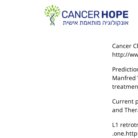
Cancer Ch
http://w
Predictio
Manfred 
treatmen
Current p
and Ther
L1 retrot
one.http