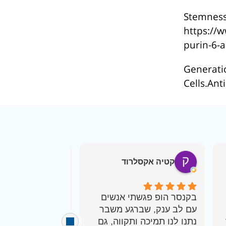
Stemness 
https://
purin-6-
Generati
Cells.An
קטיה אקסלרוד
atia Naveh
בקנסר הופ פגשתי אנשים
עם לב ענק, שברגע משבר
מלבד השירות, יח
נתנו לנו תמיכה ותקווה, גם