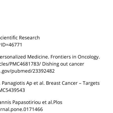
אודות Cancer Hope
cientific Research
erID=46771
ersonalized Medicine. Frontiers in Oncology.
icles/PMC4681783/ Dishing out cancer
nih.gov/pubmed/23392482
Panagiotis Ap et al. Breast Cancer – Targets
/PMC5439543
annis Papasotiriou et al.Plos
urnal.pone.0171466.