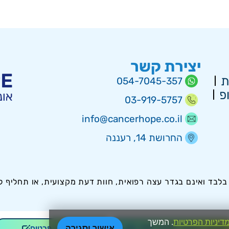
כמונו שאינם מתמחים
כיום אני יכולה להעיד
שהחרטה היחידה שיש לי
באמת בכל המאבק הזה ב-
יצירת קשר
16 החודשים האחרונים, הנה
ת
054-7045-357
שלא פניתי בתחילת הדרך
פ
03-919-5757
ובנימה- תפילה אישית, כולי
תקווה כי הודות לכל המידע
info@cancerhope.co.il
שסיפקה לנו גליה הנפלאה,
החרושת 14, רעננה
ויימסר בצורה מפורטת אף
לצוות האונקולוגי המטפל
באימי- נוכל בעזרת ה' להציל
את חייה של אימי שהנה כל
לבד ואינם בגדר עצה רפואית, חוות דעת מקצועית, או תחליף 
גליה, טלי ונופר- תודה לכן
על הכל, על היותכן הנשים
דיניות הפרטיות
. המשך
אישור וסגירה
המקצועיות המופלאות
לשיחה אישית: 03-919-5757
להשארת פרטים