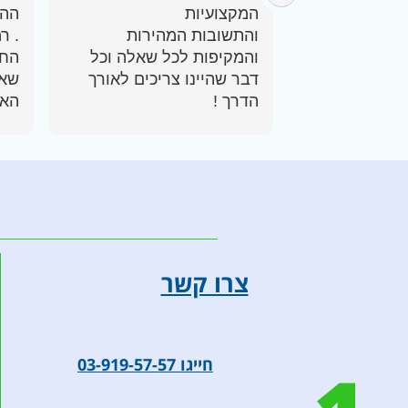
ההס
והתשובות המהירות
. ר
והמקיפות לכל שאלה וכל
החב
דבר שהיינו צריכים לאורך
שאל
האס
קיבלנו הסברים ועזרה בכל
לגב
דבר שהיינו צריכים בקשר
אפש
הבר
הכל מאוד מסודר והם לקחו
ותו
על עצמם גם לתקשר עם בית
החולים לצורך בירור ותיאום
ממליצה עליהם בחום !
צרו קשר
חייגו 03-919-57-57