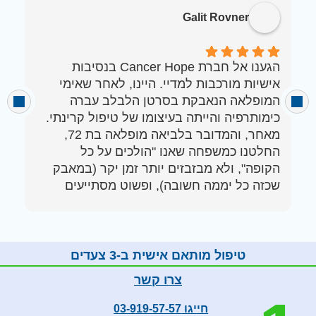
Galit Rovner
הגענו אל חברת Cancer Hope בנסיבות
ב
אישיות מורכבות למדיי. היינו, לאחר שאימי
מ
המופלאה הנאבקת בסרטן הלבלב עברה
מ
כימותרפיה והייתה בעיצומו של טיפול קרינתי.
מ
מאחר, והמדובר בלביאה מופלאה בת 72,
ב
החלטנו כמשפחה שאנו "הולכים על כל
ע
הקופה", ולא מבזבזים יותר זמן יקר (במאבק
א
שכזה כל יממה חשובה), ופשוט מסתייעים
ה
במומחים היכולים להציע לצוות האונקולוגי את
כל המידע הייעודי, במטרה לקבל החלטות
מושכלות באמת באשר להמשך הטיפול. זאת,
בניגוד ל"ניסוי וטעייה", המאפיין לא פעם את
טיפול מותאם אישית ב-3 צעדים
צרו קשר
ואכן, הגענו ל- CANCER HOPE, ומצאנו צוות
מקצועי נשי מופלא, שמעבר לידע והיכרות
חייגו 03-919-57-57