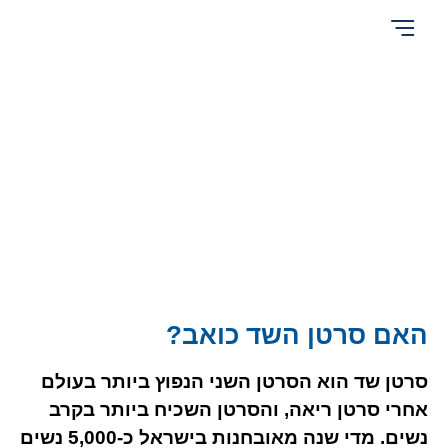
סיפורי מטופלים – אנשים עם תעצומות נפש
הבדיקות שלנו
עמוד הבית
אודות Cancer Hope
המדריך השלם להתאמת טיפול מדוייק
בלוג – חידושים וכתבות בטיפול בסרטן
טיפולים בסרטן
שאלות ותשובות – מה מיוחד אצלנו?
סוג הגידול הסרטני
האם סרטן השד כואב?
סרטן שד הוא הסרטן השני הנפוץ ביותר בעולם
אחרי סרטן ריאה, והסרטן השכיח ביותר בקרב
נשים. מדי שנה מאובחנות בישראל כ-5,000 נשים