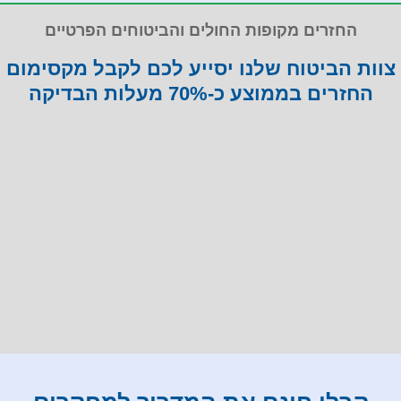
לבסוף, זכינו לקבל מגליה בפגישה מקוונת
החזרים מקופות החולים והביטוחים הפרטיים
נוספת פירוט מסודר של כל התוצאות, תוך
הסברים ברורים ומובנים להדיוטיות כמונו
צוות הביטוח שלנו יסייע לכם לקבל מקסימום
החזרים בממוצע כ-70% מעלות הבדיקה
כיום אני יכולה להעיד שהחרטה היחידה שיש לי
באמת בכל המאבק הזה ב- 16 החודשים
האחרונים, הנה שלא פניתי בתחילת הדרך
ובנימה- תפילה אישית, כולי תקווה כי הודות
לכל המידע שסיפקה לנו גליה הנפלאה, ויימסר
בצורה מפורטת אף לצוות האונקולוגי המטפל
באימי- נוכל בעזרת ה' להציל את חייה של אימי
גליה, טלי ונופר- תודה לכן על הכל, על היותכן
פפי, ליאור, גלית ובמבה (הילדה המזונבת)