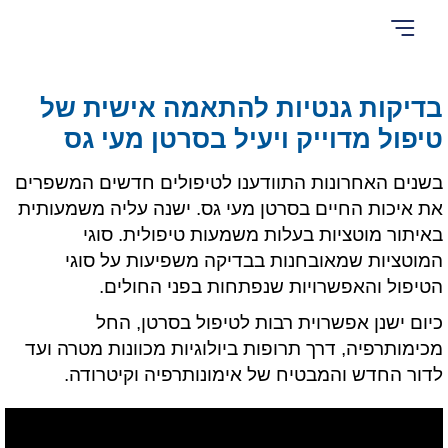
סיפורי מטופלים – אנשים עם תעצומות נפש
הבדיקות שלנו
עמוד הבית
אודות Cancer Hope
המדריך השלם להתאמת טיפול מדוייק
בלוג – חידושים וכתבות בטיפול בסרטן
טיפולים בסרטן
שאלות ותשובות – מה מיוחד אצלנו?
סוג הגידול הסרטני
בדיקות גנטיות להתאמה אישית של
טיפול מדוייק ויעיל בסרטן מעי גס
בשנים האחרונות התוודענו לטיפולים חדשים המשפרים
את איכות החיים בסרטן מעי גס. ישנה עליה משמעותית
באיתור מוטציות בעלות משמעות טיפולית. סוגי
המוטציות שמאובחנות בבדיקה משפיעות על סוגי
הטיפול והאפשרויות שנפתחות בפני החולים.
כיום ישנן אפשרוית רבות לטיפול בסרטן, החל
מכימותרפיה, דרך תרופות ביולוגיות מכוונות מטרה ועד
לדור החדש והמבטיח של אימונותרפיה וקיטרודה.