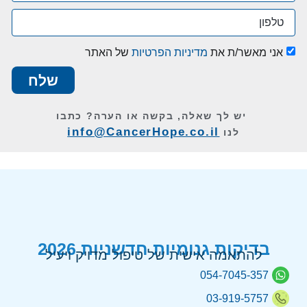
אני מאשר/ת את
מדיניות הפרטיות
של האתר
שלח
יש לך שאלה, בקשה או הערה?
כתבו
info@CancerHope.co.il
לנו
בדיקות גנומיות חדשניות 2026
להתאמה אישית של טיפול מדויק ויעיל
054-7045-357
03-919-5757