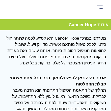
סיפורי מטופלים – אנשים עם תעצומות נפש
הבדיקות שלנו
עמוד הבית
אודות Cancer Hope
המדריך השלם להתאמת טיפול מדוייק
בלוג – חידושים וכתבות בטיפול בסרטן
טיפולים בסרטן
שאלות ותשובות – מה מיוחד אצלנו?
סוג הגידול הסרטני
אודות Cancer Hope
מטרתנו במרכז Cancer Hope היא לסייע לכמה שיותר חולי
סרטן לקבל טיפול מותאם אישית, מדוייק ויעיל, שיוביל
לתוצאות הטיפול הטובות ביותר. אנחנו עושים זאת בעזרת
בדיקות מתקדמות במעבדות המובילות בעולם, ועל בסיס
הידע והניסיון המצטבר של אלפי בדיקות בכל שנה.
אנחנו נהיה כאן לסייע ולתמוך בכם בכל אחת מצמתי
קבלת ההחלטות
תהליך של התאמת הטיפול התרופתי הוא הרבה מעבר
לבדיקה. בשלב הראשון תגיעו ליעוץ ללא התחייבות, על
השיקולים והאפשרויות שניתן לפתוח עבורכם על בסיס
המחקרים האחרונים בתחום המחלה. בהמשך נדאג