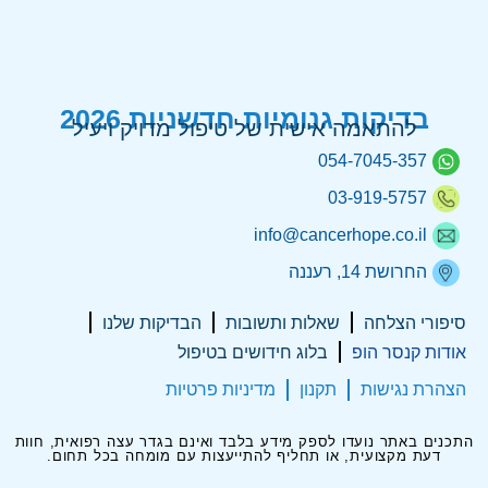
בדיקות גנומיות חדשניות 2026
להתאמה אישית של טיפול מדויק ויעיל
054-7045-357
03-919-5757
info@cancerhope.co.il
החרושת 14, רעננה
סיפורי הצלחה
שאלות ותשובות
הבדיקות שלנו
אודות קנסר הופ
בלוג חידושים בטיפול
הצהרת נגישות
תקנון
מדיניות פרטיות
התכנים באתר נועדו לספק מידע בלבד ואינם בגדר עצה רפואית, חוות
דעת מקצועית, או תחליף להתייעצות עם מומחה בכל תחום.